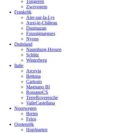
Tongeren
Zwevegem
Frankrijk
Aire-sur-la-Lys
Auxi-le-Château
Daumazan
Foussignargues
Nyons
Duitsland
Naumburg-Hessen
Schlitz
Winterberg
Italie
Arcevia
Bettona
Cartosio
Magnano BI
RossanoCS
TerreRoveresche
ValleCastellana
Noorwegen
Breim
Feios
Oostenrijk
Hopfgarten