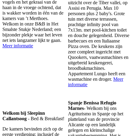
vogels en het gekraai van de
uitzicht over de Tiber vallei, op
haan in de vroege ochtend, dat
Assisi en Perugia. Max 10
is wakker worden in één van de
personen plus 2 baby's. Grote
kamers van ’t Merthoes.
tuin met diverse terrassen,
Welkom in onze B&B in Het
prachtige infinity pool van
Smalste Stukje Nederland; een
7x13m. met pool-kitchen toilet
bijzonder plekje waar het leven
en douche gelegenheid. Diverse
net iets langzamer lijkt te gaan.
barbecues en een Italiaanse
Meer informatie
Pizza oven. De keukens zijn
zeer compleet ingericht met
Quookers, vaatwasmachines en
uitgebreid keukengerei,
broodbakmachines.
Appartement Lungo heeft een
wasmachine en droger.
Meer
informatie
Spanje Benissa Refugio
Marnes-
Welkom bij ons
Welkom bij Sleepinn
Agriturismo in Spanje op het
Callantsoog
- Bed & Breakfast!
platteland van de provincie
Alicante op een
landelijk
De kamers bevinden zich op de
gelegen en kleinschalige
eerste verdieping; inclusief de
vakantiebestemming. Het is