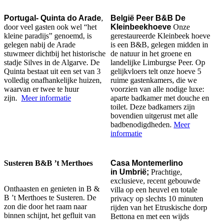
Portugal- Quinta do Arade
,
België Peer B&B De
door veel gasten ook wel “het
Kleinbeekhoeve
Onze
kleine paradijs” genoemd, is
gerestaureerde Kleinbeek hoeve
gelegen nabij de Arade
is een B&B, gelegen midden in
stuwmeer dichtbij het historische
de natuur in het groene en
stadje Silves in de Algarve. De
landelijke Limburgse Peer. Op
Quinta bestaat uit een set van 3
gelijkvloers telt onze hoeve 5
volledig onafhankelijke huizen,
ruime gastenkamers, die we
waarvan er twee te huur
voorzien van alle nodige luxe:
zijn.
Meer informatie
aparte badkamer met douche en
toilet. Deze badkamers zijn
bovendien uitgerust met alle
badbenodigdheden.
Meer
informatie
Susteren B&B ’t Merthoes
Casa Montemerlino
in
Umbrië;
Prachtige,
exclusieve, recent gebouwde
Onthaasten en genieten in B &
villa op een heuvel en totale
B ’t Merthoes te Susteren.
De
privacy op slechts 10 minuten
zon die door het raam naar
rijden van het Etruskische dorp
binnen schijnt, het gefluit van
Bettona en met een wijds