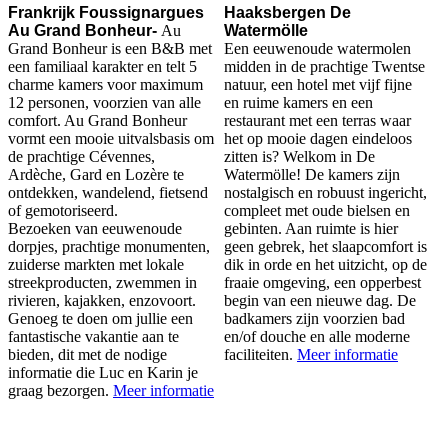
Frankrijk Foussignargues
Haaksbergen De
Au Grand Bonheur-
Au
Watermölle
Grand Bonheur is een B&B met
Een eeuwenoude watermolen
een familiaal karakter en telt 5
midden in de prachtige Twentse
charme kamers voor maximum
natuur, een hotel met vijf fijne
12 personen, voorzien van alle
en ruime kamers en een
comfort. Au Grand Bonheur
restaurant met een terras waar
vormt een mooie uitvalsbasis om
het op mooie dagen eindeloos
de prachtige Cévennes,
zitten is? Welkom in De
Ardèche, Gard en Lozère te
Watermölle! De kamers zijn
ontdekken, wandelend, fietsend
nostalgisch en robuust ingericht,
of gemotoriseerd.
compleet met oude bielsen en
Bezoeken van eeuwenoude
gebinten. Aan ruimte is hier
dorpjes, prachtige monumenten,
geen gebrek, het slaapcomfort is
zuiderse markten met lokale
dik in orde en het uitzicht, op de
streekproducten, zwemmen in
fraaie omgeving, een opperbest
rivieren, kajakken, enzovoort.
begin van een nieuwe dag. De
Genoeg te doen om jullie een
badkamers zijn voorzien bad
fantastische vakantie aan te
en/of douche en alle moderne
bieden, dit met de nodige
faciliteiten.
Meer informatie
informatie die Luc en Karin je
graag bezorgen.
Meer informatie