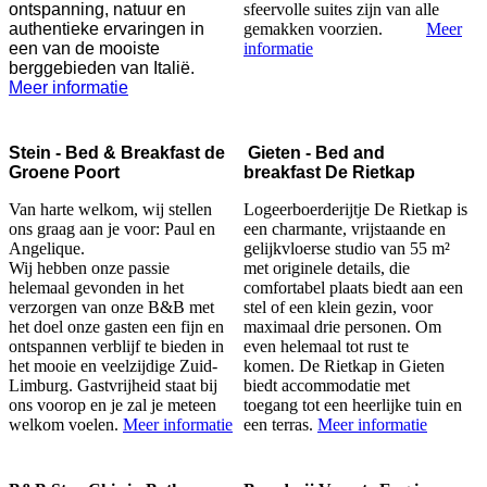
ontspanning, natuur en
sfeervolle suites zijn van alle
authentieke ervaringen in
gemakken voorzien.
Meer
een van de mooiste
informatie
berggebieden van Italië.
Meer informatie
Stein - Bed & Breakfast de
Gieten - Bed and
Groene Poort
breakfast
De Rietkap
Van harte welkom, wij stellen
Logeerboerderijtje De Rietkap is
ons graag aan je voor: Paul en
een charmante, vrijstaande en
Angelique.
gelijkvloerse studio van 55 m²
Wij hebben onze passie
met originele details, die
helemaal gevonden in het
comfortabel plaats biedt aan een
verzorgen van onze B&B met
stel of een klein gezin, voor
het doel onze gasten een fijn en
maximaal drie personen. Om
ontspannen verblijf te bieden in
even helemaal tot rust te
het mooie en veelzijdige Zuid-
komen. De Rietkap in Gieten
Limburg. Gastvrijheid staat bij
biedt accommodatie met
ons voorop en je zal je meteen
toegang tot een heerlijke tuin en
welkom voelen.
Meer informatie
een terras.
Meer informatie