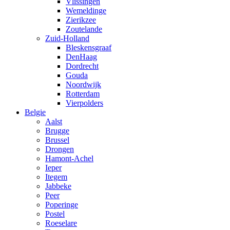
Vlissingen
Wemeldinge
Zierikzee
Zoutelande
Zuid-Holland
Bleskensgraaf
DenHaag
Dordrecht
Gouda
Noordwijk
Rotterdam
Vierpolders
Belgie
Aalst
Brugge
Brussel
Drongen
Hamont-Achel
Ieper
Itegem
Jabbeke
Peer
Poperinge
Postel
Roeselare