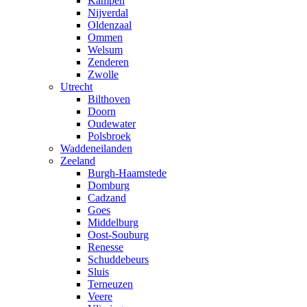
Kampen
Nijverdal
Oldenzaal
Ommen
Welsum
Zenderen
Zwolle
Utrecht
Bilthoven
Doorn
Oudewater
Polsbroek
Waddeneilanden
Zeeland
Burgh-Haamstede
Domburg
Cadzand
Goes
Middelburg
Oost-Souburg
Renesse
Schuddebeurs
Sluis
Terneuzen
Veere