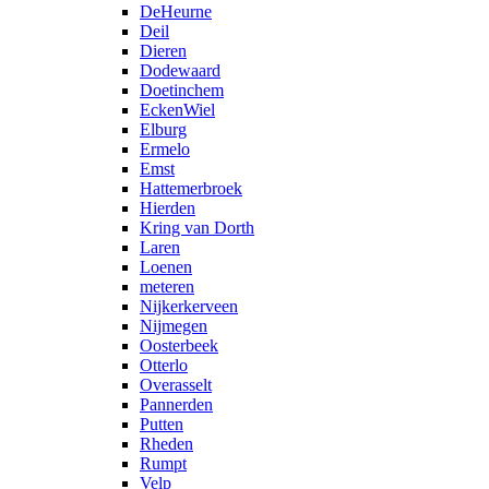
DeHeurne
Deil
Dieren
Dodewaard
Doetinchem
EckenWiel
Elburg
Ermelo
Emst
Hattemerbroek
Hierden
Kring van Dorth
Laren
Loenen
meteren
Nijkerkerveen
Nijmegen
Oosterbeek
Otterlo
Overasselt
Pannerden
Putten
Rheden
Rumpt
Velp