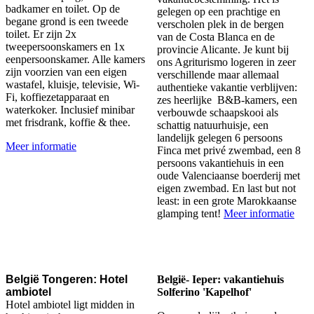
badkamer en toilet. Op de
gelegen op een prachtige en
begane grond is een tweede
verscholen plek in de bergen
toilet. Er zijn 2x
van de Costa Blanca en de
tweepersoonskamers en 1x
provincie Alicante.
Je kunt bij
eenpersoonskamer. Alle kamers
ons Agriturismo logeren in zeer
zijn voorzien van een eigen
verschillende maar allemaal
wastafel, kluisje, televisie, Wi-
authentieke vakantie verblijven:
Fi, koffiezetapparaat en
zes heerlijke B&B-kamers, een
waterkoker. Inclusief minibar
verbouwde schaapskooi als
met frisdrank, koffie & thee.
schattig natuurhuisje, een
landelijk gelegen 6 persoons
Meer informatie
Finca met privé zwembad, een 8
persoons vakantiehuis in een
oude Valenciaanse boerderij met
eigen zwembad. En last but not
least: in een grote Marokkaanse
glamping tent!
Meer informatie
België Tongeren: Hotel
België- Ieper: vakantiehuis
ambiotel
Solferino 'Kapelhof'
Hotel ambiotel ligt midden in