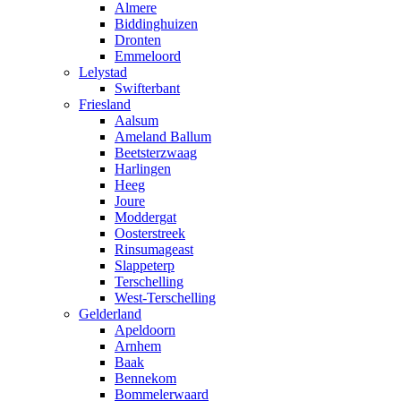
Almere
Biddinghuizen
Dronten
Emmeloord
Lelystad
Swifterbant
Friesland
Aalsum
Ameland Ballum
Beetsterzwaag
Harlingen
Heeg
Joure
Moddergat
Oosterstreek
Rinsumageast
Slappeterp
Terschelling
West-Terschelling
Gelderland
Apeldoorn
Arnhem
Baak
Bennekom
Bommelerwaard