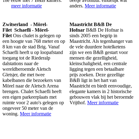
18e eeuw met 7 B&B kamers.
beetje avontuur. eindelijk wat
meer informatie
anders.
Meer informatie
Zwitserland - Mörel-
Maastricht B&B De
Filet Schaefli - Mörel-
Hofnar
B&B De Hofnar is
Filet
Ons chalet is gelegen op
sinds 2005 een begrip in
een hoogte van 768 meter en op
Maastricht. Als tegenhanger van
8 km van de stad Brig. Vanaf
de vele duurdere hotelketens
Schaefli heeft u op loopafstand
zijn we een B&B gestart voor
toegang tot de Riederalp
mensen die gezelligheid,
dalstations naar de
kleinschaligheid, een centrale
wereldberoemde Aletsch
ligging tegen een betaalbare
Gletsjer, die met twee
prijs zoeken. Deze gezellige
kabelbanen die bezoekers van
B&B ligt in het hart van
Mörel naar de Aletsch Arena
Maastricht en biedt eenvoudige,
brengen. Chalet Schaefli heeft
elegante kamers in 2 historische
een eigen parkeerplaats met
gebouwen vlak bij het beroemde
ruimte voor 2 auto's gelegen op
Vrijthof.
Meer informatie
ongeveer 50 meter van de
woning.
Meer informatie