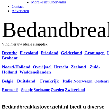
Mörel-Filet Oberwallis
Contact
Adverteren
Bedandbreak
Vind hier uw ideale slaapplek
Drenthe
Flevoland
Friesland
Gelderland
Groningen
Brabant
Noord-Holland
Overijssel
Utrecht
Zeeland
Zuid-
Holland
Waddeneilanden
België
Duitsland
Frankrijk
Italie
Noorwegen
Oostenri
Roemenië
Spanje
Suriname
Zweden
Zwitserland
Bedandbreakfastoverzicht.nl biedt u diverse