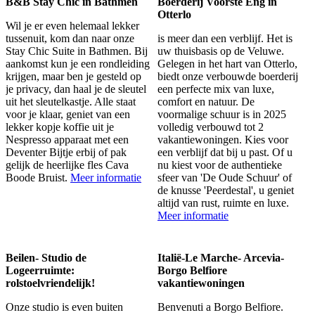
B&B Stay Chic in Bathmen
Boerderij Voorste Eng
in
Otterlo
Wil je er even helemaal lekker
tussenuit, kom dan naar onze
is meer dan een verblijf. Het is
Stay Chic Suite in Bathmen. Bij
uw thuisbasis op de Veluwe.
aankomst kun je een rondleiding
Gelegen in het hart van Otterlo,
krijgen, maar ben je gesteld op
biedt onze verbouwde boerderij
je privacy, dan haal je de sleutel
een perfecte mix van luxe,
uit het sleutelkastje. Alle staat
comfort en natuur.
De
voor je klaar, geniet van een
voormalige schuur is in 2025
lekker kopje koffie uit je
volledig verbouwd tot 2
Nespresso apparaat met een
vakantiewoningen. Kies voor
Deventer Bijtje erbij of pak
een verblijf dat bij u past. Of u
gelijk de heerlijke fles Cava
nu kiest voor de authentieke
Boode Bruist.
Meer informatie
sfeer van 'De Oude Schuur' of
de knusse 'Peerdestal', u geniet
altijd van rust, ruimte en luxe.
Meer informatie
Beilen- Studio de
Italië-Le Marche- Arcevia-
Logeerruimte:
Borgo Belfiore
rolstoelvriendelijk!
vakantiewoningen
Onze studio is even buiten
Benvenuti a Borgo Belfiore.