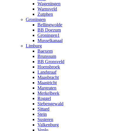
Wageningen
Warnsveld
Zutphen
Groningen
Bellingwolde
BB Doezum
Groningen1
Musselkanaal
Limburg
Baexem
Brunssum
BB Gronsveld
Hoensbroek
Landgraaf
Maasbracht
Maastricht
Margraten
Merkelbeek
Roggel
Siebengewald
Sittard
Stein
Susteren
Valkenburg
Venlo