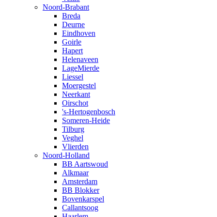
Noord-Brabant
Breda
Deurne
Eindhoven
Goirle
Hapert
Helenaveen
LageMierde
Liessel
Moergestel
Neerkant
Oirschot
's-Hertogenbosch
Someren-Heide
Tilburg
Veghel
Vlierden
Noord-Holland
BB Aartswoud
Alkmaar
Amsterdam
BB Blokker
Bovenkarspel
Callantsoog
Haarlem