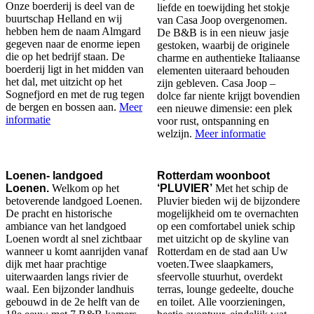
Onze boerderij is deel van de
liefde en toewijding het stokje
buurtschap Helland en wij
van Casa Joop overgenomen.
hebben hem de naam Almgard
De B&B is in een nieuw jasje
gegeven naar de enorme iepen
gestoken, waarbij de originele
die op het bedrijf staan. De
charme en authentieke Italiaanse
boerderij ligt in het midden van
elementen uiteraard behouden
het dal, met uitzicht op het
zijn gebleven. Casa Joop –
Sognefjord en met de rug tegen
dolce far niente krijgt bovendien
de bergen en bossen aan.
Meer
een nieuwe dimensie: een plek
informatie
voor rust, ontspanning en
welzijn.
Meer informatie
Loenen- landgoed
Rotterdam woonboot
Loenen.
Welkom op het
‘PLUVIER’
Met het schip de
betoverende landgoed Loenen.
Pluvier bieden wij de bijzondere
De pracht en historische
mogelijkheid om te overnachten
ambiance van het landgoed
op een comfortabel uniek schip
Loenen wordt al snel zichtbaar
met uitzicht op de skyline van
wanneer u komt aanrijden vanaf
Rotterdam en de stad aan Uw
dijk met haar prachtige
voeten.Twee slaapkamers,
uiterwaarden langs rivier de
sfeervolle stuurhut, overdekt
waal. Een bijzonder landhuis
terras, lounge gedeelte, douche
gebouwd in de 2e helft van de
en toilet.
Alle voorzieningen,