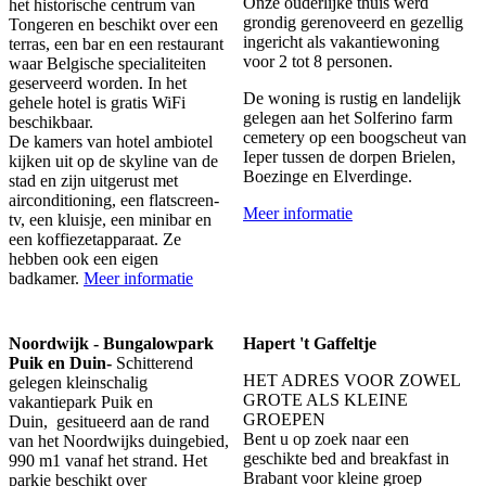
Onze ouderlijke thuis werd
het historische centrum van
grondig gerenoveerd en gezellig
Tongeren en beschikt over een
ingericht als vakantiewoning
terras, een bar en een restaurant
voor 2 tot 8 personen.
waar Belgische specialiteiten
geserveerd worden. In het
De woning is rustig en landelijk
gehele hotel is gratis WiFi
gelegen aan het Solferino farm
beschikbaar.
cemetery op een boogscheut van
De kamers van hotel ambiotel
Ieper tussen de dorpen Brielen,
kijken uit op de skyline van de
Boezinge en Elverdinge.
stad en zijn uitgerust met
airconditioning, een flatscreen-
Meer informatie
tv, een kluisje, een minibar en
een koffiezetapparaat. Ze
hebben ook een eigen
badkamer.
Meer informatie
Noordwijk - Bungalowpark
Hapert 't Gaffeltje
Puik en Duin-
Schitterend
HET ADRES VOOR ZOWEL
gelegen kleinschalig
GROTE ALS KLEINE
vakantiepark Puik en
GROEPEN
Duin, gesitueerd aan de rand
Bent u op zoek naar een
van het Noordwijks duingebied,
geschikte bed and breakfast in
990 m1 vanaf het strand. Het
Brabant voor kleine groep
parkje beschikt over