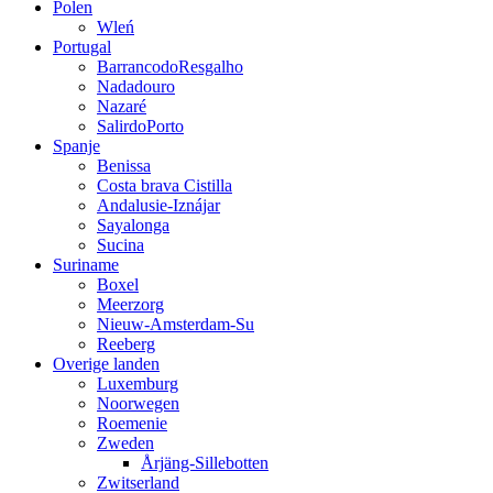
Polen
Wleń
Portugal
BarrancodoResgalho
Nadadouro
Nazaré
SalirdoPorto
Spanje
Benissa
Costa brava Cistilla
Andalusie-Iznájar
Sayalonga
Sucina
Suriname
Boxel
Meerzorg
Nieuw-Amsterdam-Su
Reeberg
Overige landen
Luxemburg
Noorwegen
Roemenie
Zweden
Årjäng-Sillebotten
Zwitserland