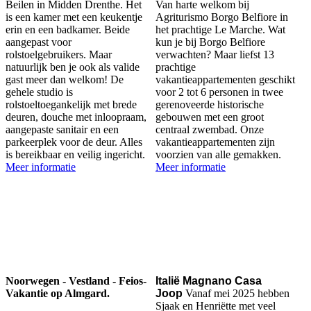
Beilen in Midden Drenthe. Het
Van harte welkom bij
is een kamer met een keukentje
Agriturismo Borgo Belfiore in
erin en een badkamer. Beide
het prachtige Le Marche. Wat
aangepast voor
kun je bij Borgo Belfiore
rolstoelgebruikers. Maar
verwachten? Maar liefst 13
natuurlijk ben je ook als valide
prachtige
gast meer dan welkom! De
vakantieappartementen geschikt
gehele studio is
voor 2 tot 6 personen in twee
rolstoeltoegankelijk met brede
gerenoveerde historische
deuren, douche met inloopraam,
gebouwen met een groot
aangepaste sanitair en een
centraal zwembad. Onze
parkeerplek voor de deur. Alles
vakantieappartementen zijn
is bereikbaar en veilig ingericht.
voorzien van alle gemakken.
Meer informatie
Meer informatie
Noorwegen - Vestland - Feios-
Italië Magnano Casa
Vakantie op Almgard.
Joop
Vanaf mei 2025 hebben
Sjaak en Henriëtte met veel