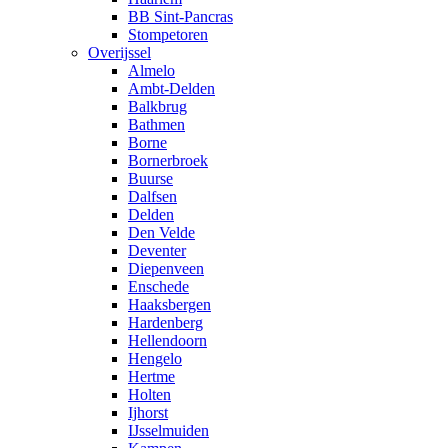
BB Sint-Pancras
Stompetoren
Overijssel
Almelo
Ambt-Delden
Balkbrug
Bathmen
Borne
Bornerbroek
Buurse
Dalfsen
Delden
Den Velde
Deventer
Diepenveen
Enschede
Haaksbergen
Hardenberg
Hellendoorn
Hengelo
Hertme
Holten
Ijhorst
IJsselmuiden