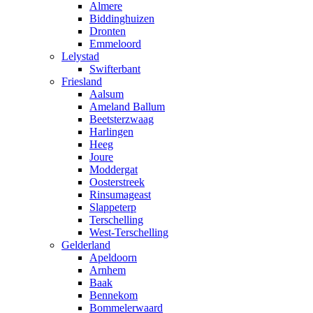
Almere
Biddinghuizen
Dronten
Emmeloord
Lelystad
Swifterbant
Friesland
Aalsum
Ameland Ballum
Beetsterzwaag
Harlingen
Heeg
Joure
Moddergat
Oosterstreek
Rinsumageast
Slappeterp
Terschelling
West-Terschelling
Gelderland
Apeldoorn
Arnhem
Baak
Bennekom
Bommelerwaard