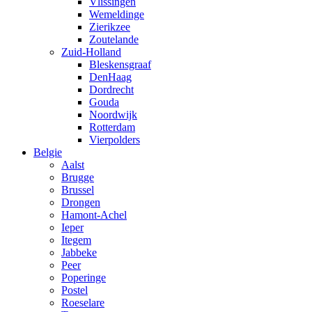
Vlissingen
Wemeldinge
Zierikzee
Zoutelande
Zuid-Holland
Bleskensgraaf
DenHaag
Dordrecht
Gouda
Noordwijk
Rotterdam
Vierpolders
Belgie
Aalst
Brugge
Brussel
Drongen
Hamont-Achel
Ieper
Itegem
Jabbeke
Peer
Poperinge
Postel
Roeselare