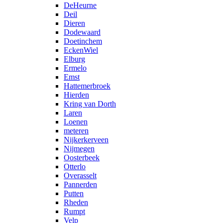
DeHeurne
Deil
Dieren
Dodewaard
Doetinchem
EckenWiel
Elburg
Ermelo
Emst
Hattemerbroek
Hierden
Kring van Dorth
Laren
Loenen
meteren
Nijkerkerveen
Nijmegen
Oosterbeek
Otterlo
Overasselt
Pannerden
Putten
Rheden
Rumpt
Velp