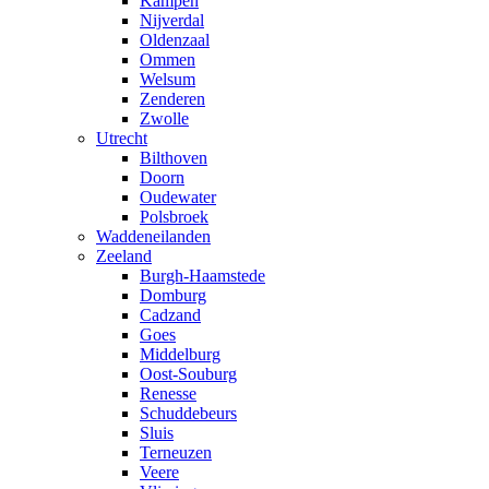
Kampen
Nijverdal
Oldenzaal
Ommen
Welsum
Zenderen
Zwolle
Utrecht
Bilthoven
Doorn
Oudewater
Polsbroek
Waddeneilanden
Zeeland
Burgh-Haamstede
Domburg
Cadzand
Goes
Middelburg
Oost-Souburg
Renesse
Schuddebeurs
Sluis
Terneuzen
Veere