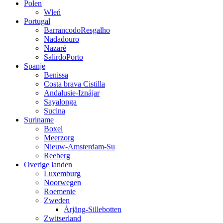
Polen
Wleń
Portugal
BarrancodoResgalho
Nadadouro
Nazaré
SalirdoPorto
Spanje
Benissa
Costa brava Cistilla
Andalusie-Iznájar
Sayalonga
Sucina
Suriname
Boxel
Meerzorg
Nieuw-Amsterdam-Su
Reeberg
Overige landen
Luxemburg
Noorwegen
Roemenie
Zweden
Årjäng-Sillebotten
Zwitserland