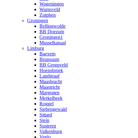
Wageningen
Warnsveld
Zutphen
Groningen
Bellingwolde
BB Doezum
Groningen1
Musselkanaal
Limburg
Baexem
Brunssum
BB Gronsveld
Hoensbroek
Landgraaf
Maasbracht
Maastricht
Margraten
Merkelbeek
Roggel
Siebengewald
Sittard
Stein
Susteren
Valkenburg
Venlo