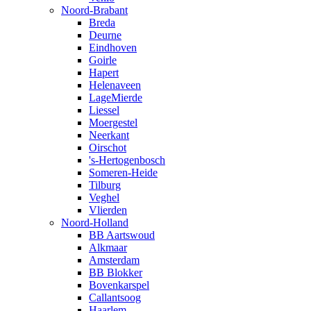
Noord-Brabant
Breda
Deurne
Eindhoven
Goirle
Hapert
Helenaveen
LageMierde
Liessel
Moergestel
Neerkant
Oirschot
's-Hertogenbosch
Someren-Heide
Tilburg
Veghel
Vlierden
Noord-Holland
BB Aartswoud
Alkmaar
Amsterdam
BB Blokker
Bovenkarspel
Callantsoog
Haarlem