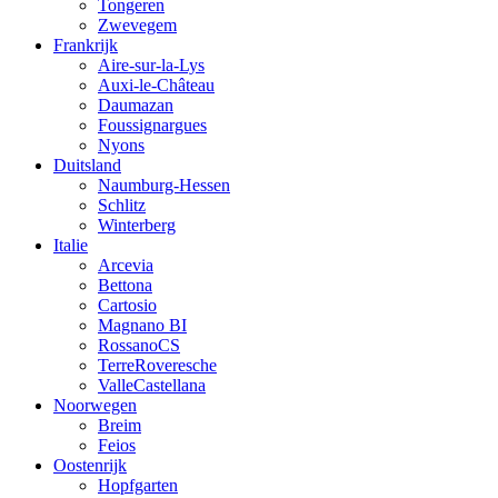
Tongeren
Zwevegem
Frankrijk
Aire-sur-la-Lys
Auxi-le-Château
Daumazan
Foussignargues
Nyons
Duitsland
Naumburg-Hessen
Schlitz
Winterberg
Italie
Arcevia
Bettona
Cartosio
Magnano BI
RossanoCS
TerreRoveresche
ValleCastellana
Noorwegen
Breim
Feios
Oostenrijk
Hopfgarten