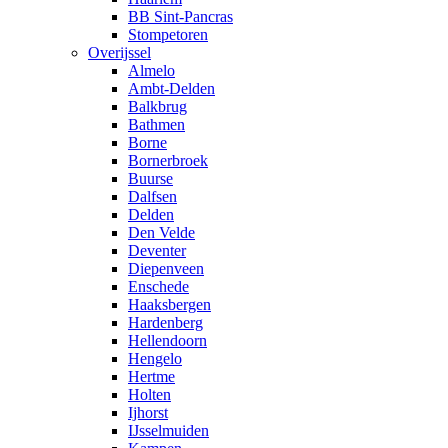
BB Sint-Pancras
Stompetoren
Overijssel
Almelo
Ambt-Delden
Balkbrug
Bathmen
Borne
Bornerbroek
Buurse
Dalfsen
Delden
Den Velde
Deventer
Diepenveen
Enschede
Haaksbergen
Hardenberg
Hellendoorn
Hengelo
Hertme
Holten
Ijhorst
IJsselmuiden