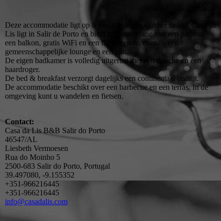
Deze accommodatie ligt op 8 minuten lopen van het strand. Casa da
Lis ligt in Salir de Porto en biedt accommodatie met een patio of
een balkon, gratis WiFi en een flatscreen-tv, evenals een
gemeenschappelijke lounge en een tuin.
De eigen badkamer is volledig uitgerust met een douche en een
haardroger.
De bed & breakfast verzorgt dagelijks een continentaal ontbijt.
De accommodatie beschikt over een barbecue en een terras. In de
omgeving kunt u wandelen en fietsen.
Contact:
Casa da Lis B&B Salir do Porto
46547/AL
Liesbeth Vermoesen
Rua do Moinho 5
2500-683 Salir do Porto, Portugal
39.497080, -9.155352
+351-966216445
+351-966216445
info@casadalis.com