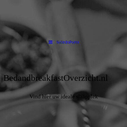
SalirdoPorto
BedandbreakfastOverzicht.nl
Vind hier uw ideale slaapplek