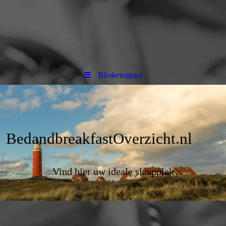
Bleskensgraaf
BedandbreakfastOverzicht.nl
Vind hier uw ideale slaapplek