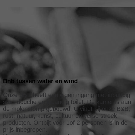
IMG_0798
Bnb tussen water en wind
Onze B&B heeft een eigen ingang met inpandig
stort douche en inpandig toilet. De kamer is aan
de molenstomp gebouwd. U vindt bij onze B&B,
rust, natuur, kunst, cultuur en verse streek
producten. Ontbijt voor 1of 2 personen is in de
prijs inbegrepen.