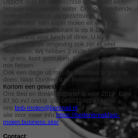
Uitzicht over de Sliedrechtse binnenvliet een
terrasje aan/over het water. Drie nog werkende
molens draaien in uw gezichtveld, een
korenmolen, een water molen en een zgn
wipmolen. Een restaurant is op 8-10 min
loopafstand voor lunch of diner. U kunt
wandelen in de omgeving ook zijn er veel
fietspaden. Wij hebben 2 oude fietsen die
u
gratis
kunt gebruiken. Kinderdijk op 30-45
min fietsen.
Ook een dagje uit met de waterbus is goed te
doen. Naar Dordrecht of Rotterdam.
Kortom een geweldige plek.!!
Ons Bed en Breakfast tarief is voor 2019
Euro
87,50 incl ontbijt. Bel 0653124829 of mail
ons
bnb-molen@kpnmail.nl
of ga naar de web
site voor meer info.
https://bedenbreakfast-
molen.business.site/
Contact
: