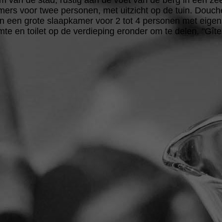
m van de stad, rustig aan de voet van de berg in een zee
ers voor twee personen, met uitzicht op de tuin. Douch
een grote slaapkamer voor 2 tot 4 personen met eigen 
e en toilet op de verdieping eronder om te delen. "Gît