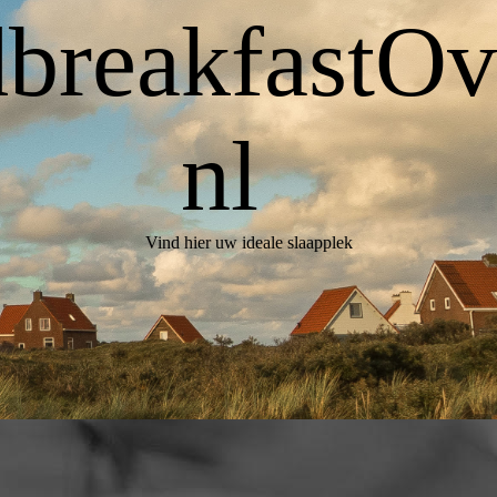
breakfastOve
nl
Vind hier uw ideale slaapplek