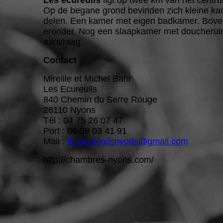
Les écureuils
ligt op twee km van het centru
Op de begane grond bevinden zich kleine kam
delen. Een kamer met eigen badkamer. Boven 
eronder. Nog een slaapkamer met doucheruimt
aanvraag.
Contact
Mireille et Michel Bahr
Les Ecureuils
840 Chemin du Serre Rouge
26110 Nyons
Tél : 04 75 26 07 47
Port : 06 08 03 41 91
Mail :
lesecureuilsnyons@gmail.com
http://chambres-nyons.com/