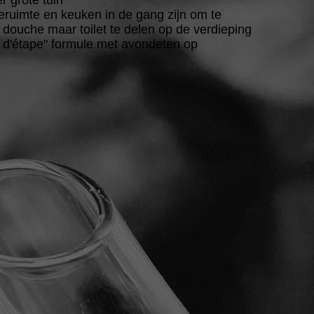
r grote tuin
eruimte en keuken in de gang zijn om te
douche maar toilet te delen op de verdieping
e d'étape" formule met avondeten op