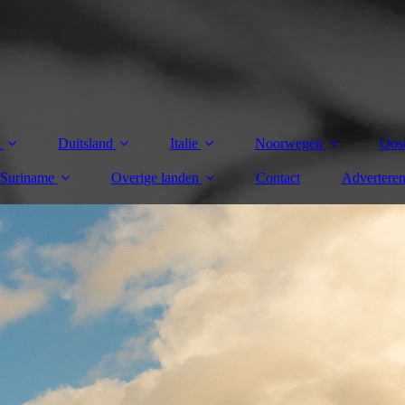
k
Duitsland
Italie
Noorwegen
Oost
Suriname
Overige landen
Contact
Advertere