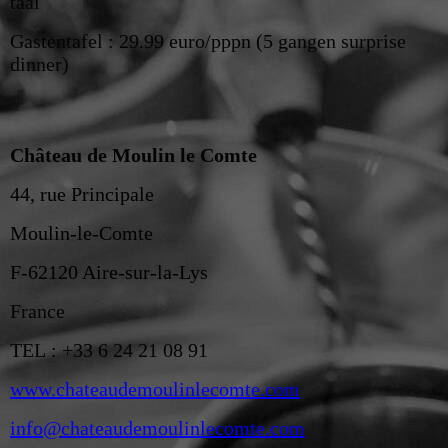
taal
Gastentafel : 29.99 euro/pppn (5 gangen surprise
dinner)
Château de Moulin le Comte
44, rue Principale
Moulin-le-Comte
F-62120 Aire-sur-la-Lys
France
TEL : +33 6 24 21 08 91
www.chateaudemoulinlecomte.com
info@chateaudemoulinlecomte.com