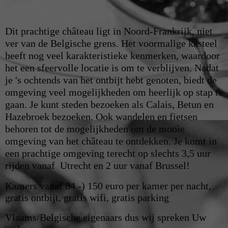
Dit prachtige château ligt in Noord-Frankrijk, niet
ver van de Belgische grens. Het voormalige kasteel
heeft nog veel karakteristieke kenmerken, waardoor
het een sfeervolle locatie is om te verblijven. Nadat
je 's ochtends van het ontbijt hebt genoten, biedt de
omgeving veel mogelijkheden om heerlijk op stap te
gaan. Je kunt steden bezoeken als Calais, Betun en
Hazebroek bezoeken. Ook wandelen en fietsen
behoren tot de mogelijkheden om de mooie
omgeving van het château te ontdekken. Je komt in
een prachtige omgeving terecht op slechts 3,5 uur
rijden vanaf Utrecht en 2 uur vanaf Brussel
!
Kamers vanaf 84 -) 150 euro per kamer per nacht,
gratis ontbijt, gratis wifi, gratis parking
Vlaams/Belgische eigenaars dus wij spreken Uw