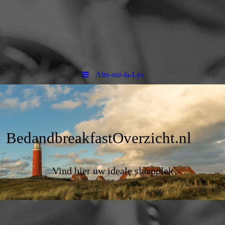
Aire-sur-la-Lys
BedandbreakfastOverzicht.nl
Vind hier uw ideale slaapplek