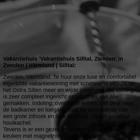
Vakantiehuis 'Vakantiehuis Silltal, Zweden' in
Zweden | Värmland | Silltal:
Zweden, Varmland. Te huur onze luxe en comfortabel
ingerichte vakantiewoning met schitterend uitzicht op
het Ostra Sillen meer en wijde omgeving. De woning
is zeer compleet ingericht en voorzien van alle
gemakken. Indeling: overdekte entree met deur naar
de badkamer en toegang naar de woonkamer met
een grote zithoek en luxe fauteuils, ktv en gezellige
houtkachel.
Tevens is er een gezellige eethoek en een luxe
keuken met magnetron, vaatwasser en