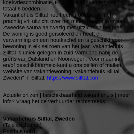
koel/vriescombinatie. Er zijn 4 slaapkamers met in
totaal 6 bedden.
Vakantiehuis Silltal heeft een groot terras met
prachtig vrij uitzicht over het meer. Tevens is er een
Zweedse sauna aanwezig met uitzicht op het meer.
De woning is goed geïsoleerd en heeft el.
verwarming en een houtkachel en is geschikt voor
bewoning in elk seizoen van het jaar. Vakantiehuis
Silltal is uniek gelegen in zuid Varmland nabij de
grens van Dalsland en Noorwegen. Voor meer info
en/of beschikbaarheid kunt u ons bellen of mailen.
Website van vakantiewoning "Vakantiehuis Silltal,
Zweden" in Silltal:
https://www.silltal.com
Actuele prijzen | beschikbaarheid vakantiehuis | meer
info? Vraag het de verhuurder rechtstreeks:
Vakantiehuis Silltal, Zweden
(Talo en Jeanet)
Postbus 6081