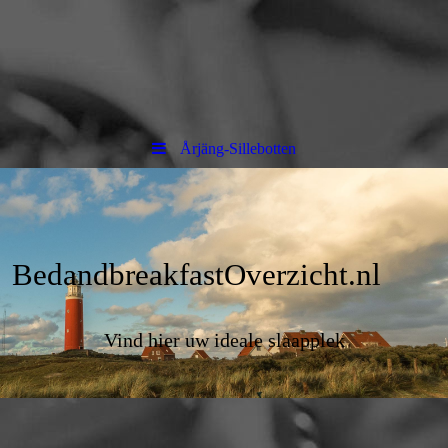
Årjäng-Sillebotten
BedandbreakfastOverzicht.nl
Vind hier uw ideale slaapplek