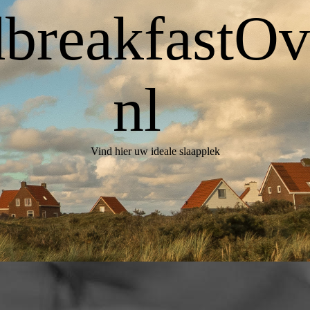
breakfastOve
nl
Vind hier uw ideale slaapplek