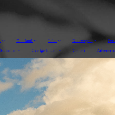
k
Duitsland
Italie
Noorwegen
Oost
Suriname
Overige landen
Contact
Advertere