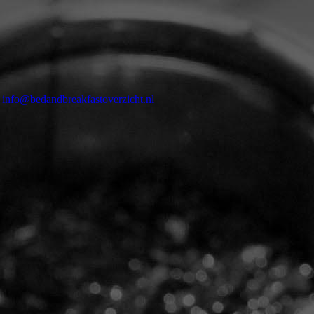
a
info@bedandbreakfastoverzicht.nl