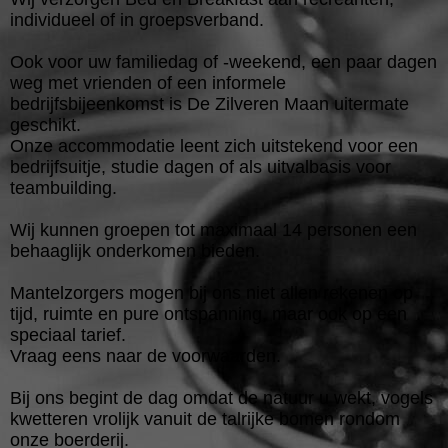
individueel of in groepsverband.
Ook voor uw familiedag of -weekend, een paar dagen
weg met vrienden of een informele
bedrijfsbijeenkomst is De Zilveren Maan uitermate
geschikt.
Onze accommodatie leent zich uitstekend voor een
bedrijfsuitje, studie dagen of als uitvalbasis voor
teambuilding.
Wij kunnen groepen tot maximaal 14 personen een
behaaglijk onderkomen bieden.
Mantelzorgers mogen bij ons niet allen rekenen op
tijd, ruimte en pure ontspanning, maar ook op een
speciaal tarief.
Vraag eens naar de voorwaarden.
Bij ons begint de dag omdat de natuur u wekt, vogels
kwetteren vrolijk vanuit de talrijke bomen rondom
onze boerderij.