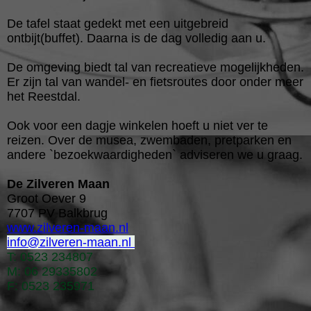
De tafel staat gedekt met een uitgebreid
ontbijt(buffet). Daarna is de dag volledig aan u.
De omgeving biedt tal van recreatieve mogelijkheden.
Er zijn tal van wandel- en fietsroutes door onder meer
het Reestdal.
Ook voor een dagje winkelen hoeft u niet ver te
reizen. Over de musea, zwembaden, pretparken en
andere `bezoekwaardigheden` adviseren we u graag.
De Zilveren Maan
Groot Oever 9
7707 PV Balkbrug
www.zilveren-maan.nl
info@zilveren-maan.nl
T: 0523 234807
M: 06 29335802
F: 0523 235971