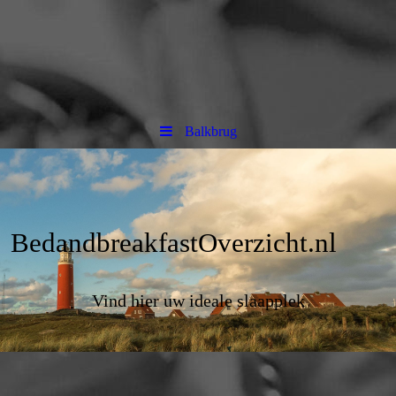
Balkbrug
BedandbreakfastOverzicht.nl
Vind hier uw ideale slaapplek