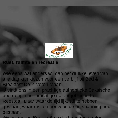
Rust, ruimte en recreatie
Wie eens wat anders wil dan het drukke leven van
alle dag kan kiezen voor een verblijf bij Bed &
Breakfast De Zilveren Maan.
U vindt ons in een prachtige authentieke Saksische
boerderij in het prachtige natuurgebied in het
Reestdal. Daar waar de tijd lijkt stil te hebben
gestaan, waar rust en eenvoudige ontspanning nog
bestaan.
Wij verzorgen Bed en Breakfast aan recreanten,