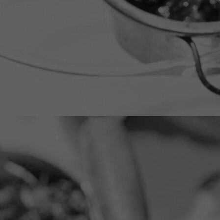
on_site_retina_0d972b08-2f4f-40f1-b5e2-e19ed24a1dce