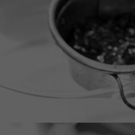
on_site_retina_5b8cdb1a-02be-4983-bea1-a455c273fbf6