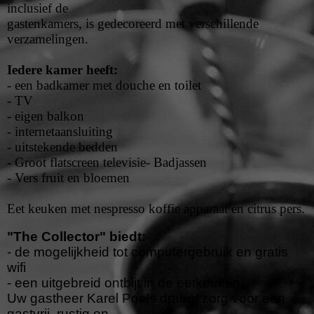
inclusief de
gastenkamers, is gedecoreerd met verschillende
verzamelingen.
Iedere kamer heeft:
- een badkamer met douche en toilet
- TV
- eigen balkon
- internetaansluiting
- uitstekende bedden
- Groot flatscreen televisie
- Badjassen
- Vers fruit en bloemen
Eet keuken met nespresso koffie apparaat en citrus pers.
"The Collector" biedt:
- de mogelijkheid tot computergebruik en gratis
wifi
- een uitgebreid ontbijt in de eetkeuken
Uw gastheer Karel Poels draagt zorg voor een
gastvrij, rustig en