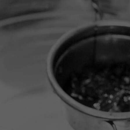
on_site_retina_5cd45ae5-06d1-4651-84a2-88f13d6b28de