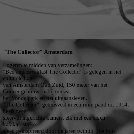
staticmap
"The Collector" Amsterdam
Logeren te midden van verzamelingen:
"Bed and Breakfast The Collector" is gelegen in het
culturele hart
van Amsterdam Oud Zuid, 150 meter van het
Concertgebouw, nabij musea,
het Vondelpark en het uitgaansleven.
"The Collector", gehuisvest in een ruim pand uit 1914,
heeft twee
sfeervol ingerichte kamers, elk met een eigen
karakteristieke
sfeer, geïnspireerd door de jaren twintig. Het huis,