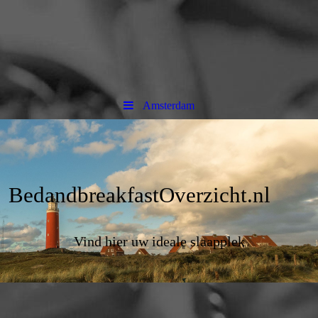
Amsterdam
BedandbreakfastOverzicht.nl
Vind hier uw ideale slaapplek