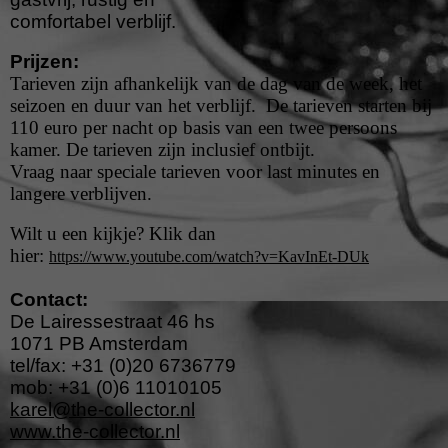
comfortabel verblijf.
Prijzen:
Tarieven zijn afhankelijk van de dag van de week, het
seizoen en duur van het verblijf. De tarieven starten bij
110 euro per nacht op basis van een twee persoons
kamer. De tarieven zijn inclusief ontbijt.
Vraag naar speciale tarieven voor last minutes en
langere verblijven.
Wilt u een kijkje? Klik dan
hier:
https://www.youtube.com/watch?v=KavInEt-DUk
Contact:
De Lairessestraat 46 hs
1071 PB Amsterdam
tel/fax: +31 (0)20 6736779
mob: +31 (0)6 11010105
karel@the-collector.nl
www.the-collector.nl