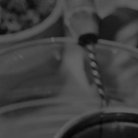
on_site_retina_399e9778-1100-4e2e-9872-47c42fa61f44