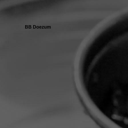
BB Doezum