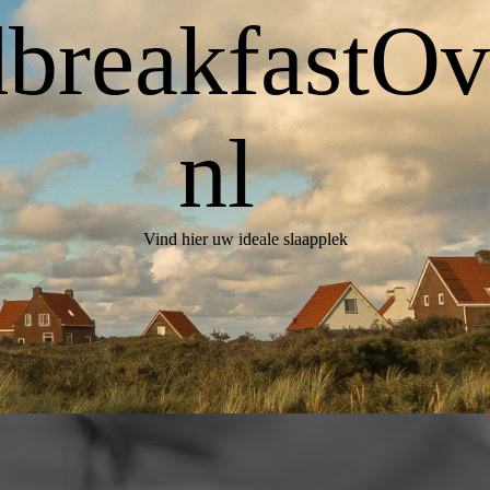
breakfastOve
nl
Vind hier uw ideale slaapplek