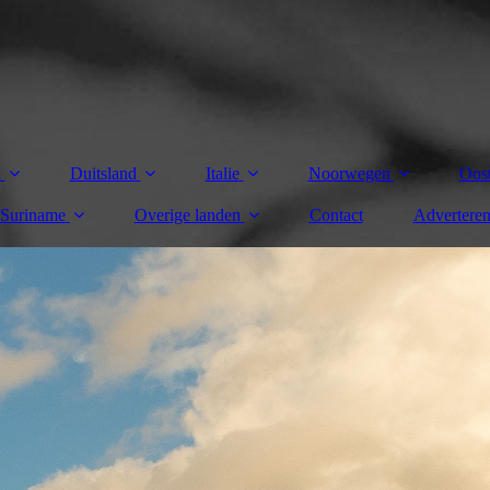
k
Duitsland
Italie
Noorwegen
Oost
Suriname
Overige landen
Contact
Advertere