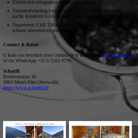
Elektriciteit inbegrepen in normaal verbruik.
Toeristenbelasting (verplicht): CHF 3.50 per persoon per
nacht, Kinderen 6-16 CHF 1.75 per persoon per nacht
Deponeren: CHF 250.00 Dit bedrag wordt terugbetaald bij
schoon inleveren en zonder schade.
Contact & Route
U kunt ons bereiken door contact op te nemen met
info@schaefli.nl
of via WhatsApp +31 6 5162 8796.
Schaefli
Breitenstrasse 34
3983 Mörel-Filet Oberwallis
https://www.schaefli.nl/