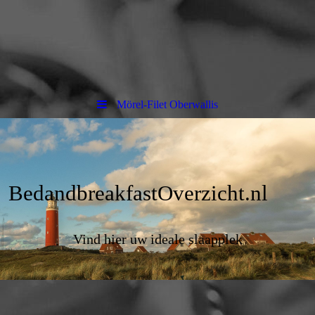
Mörel-Filet Oberwallis
BedandbreakfastOverzicht.nl
Vind hier uw ideale slaapplek