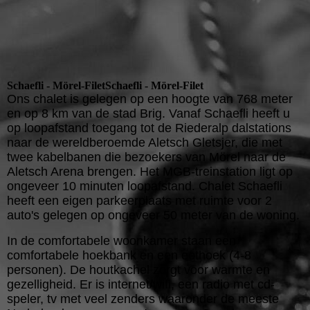
Schaefli - Mörel-FiletSchaefli - Mörel-Filet
Ons chalet is gelegen op een hoogte van 768 meter
en op 8 km van de stad Brig. Vanaf Schaefli heeft u
op loopafstand toegang tot de Riederalp dalstations
naar de wereldberoemde Aletsch Gletsjer, die met
twee kabelbanen die bezoekers van Mörel naar de
Aletsch Arena brengen. Het MGB-treinstation ligt op
ongeveer 10 minuten loopafstand. Chalet Schaefli
heeft een eigen parkeerplaats met ruimte voor 2
auto's gelegen op ongeveer 50 meter van de woning.
In de comfortabele woonkamer staan een
comfortabele hoekbank en een eethoek (4-8
personen). De houtkachel zorgt voor warmte en
gezelligheid. Er is internet/wifi, een radio met cd-
speler, tv met veel zenders waaronder de meeste