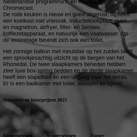
Nederlandse programma's, en een Google
Chromecast.
De rode keuken is nieuw en goed uitgerust: hij heeft
een koelkast met vriesvak, inductiekookplaat, oven
en magnetron, airfryer, filter- en Senseo
koffiezetapparaat, en natuurlijk een vaatwasser. Op
de woonetage bevindt zich ook een toilet.
Het zonnige balkon met meubilair op het zuiden biedt
een sprookjesachtig uitzicht op de bergen van het
Rhonedal. De twee slaapkamers beneden hebben
zeer luxe box-spring bedden en de derde slaapkamer
heeft een stapelbed en een uitgang naar het terras.
Er is een badkamer met toilet, wastafel en ligbad.
Seizoenen en huurprijzen 2025
Tussenseizoen
Winterseizoen
Zomer