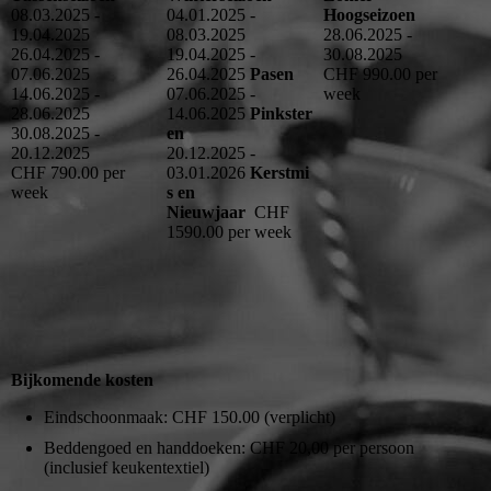
08.03.2025 -
04.01.2025 -
Hoogseizoen
19.04.2025
08.03.2025
28.06.2025 -
26.04.2025 -
19.04.2025 -
30.08.2025
07.06.2025
26.04.2025
Pasen
CHF 990.00 per
14.06.2025 -
07.06.2025 -
week
28.06.2025
14.06.2025
Pinkster
30.08.2025 -
en
20.12.2025
20.12.2025 -
CHF 790.00 per
03.01.2026
Kerstmi
week
s en
Nieuwjaar
CHF
1590.00 per week
Bijkomende kosten
Eindschoonmaak: CHF 150.00 (verplicht)
Beddengoed en handdoeken: CHF 20,00 per persoon
(inclusief keukentextiel)