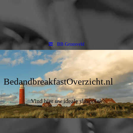
BB Gronsveld
BedandbreakfastOverzicht.nl
Vind hier uw ideale slaapplek