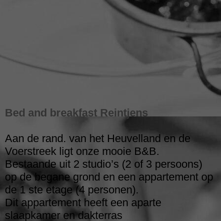
5
Bed and breakfast Reintjens
Aan de rand. van het Heuvelland en de
Voerstreek ligt onze mooie B&B.
Bestaande uit 2 studio’s (2 of 3 persoons)
op de begane grond en een appartement op
de 1 ste etage (4 personen).
D
it appartement heeft een aparte
slaapkamer en dakterras