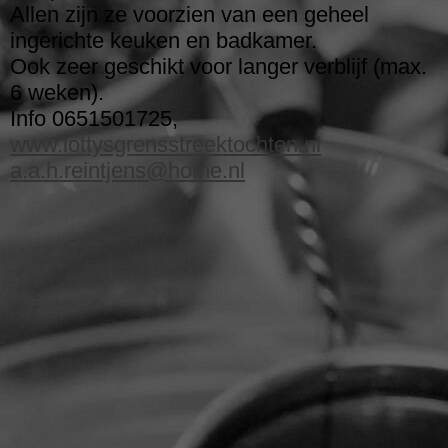
Allen zijn ze voorzien van een geheel
ingerichte keuken en badkamer.
Ook zeer geschikt voor langer verblijf (max.
6 weken).
Info 0651501725,
www.lottysgrensstreektochten.nl
a.a.h.reintjens@home.nl