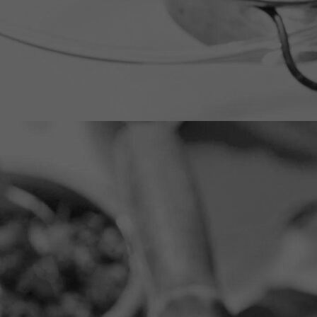
_JOP6915LottyReintjes